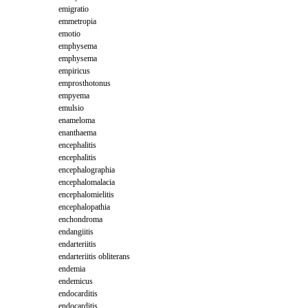
emigratio
emmetropia
emotio
emphysema
emphysema
empiricus
emprosthotonus
empyema
emulsio
enameloma
enanthaema
encephalitis
encephalitis
encephalographia
encephalomalacia
encephalomielitis
encephalopathia
enchondroma
endangiitis
endarteriitis
endarteriitis obliterans
endemia
endemicus
endocarditis
endocarditis