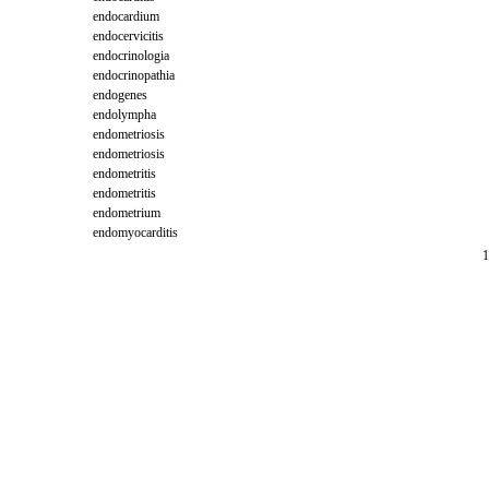
endocardium
endocervicitis
endocrinologia
endocrinopathia
endogenes
endolympha
endometriosis
endometriosis
endometritis
endometritis
endometrium
endomyocarditis
1