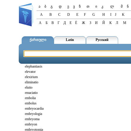
ა
ბ
გ
დ
ე
ვ
ზ
თ
ი
კ
ლ
მ
ნ
A
B
C
D
E
F
G
H
I
J
K
А
Б
В
Г
Д
Е
Ё
Ж
З
И
Й
К
Л
М
ქართული
Latin
Русский
elephantiasis
elevator
elexirium
eliminatio
elutio
emaciatio
embolia
embolus
embryocardia
embryologia
embryoma
embryon
embryotomia