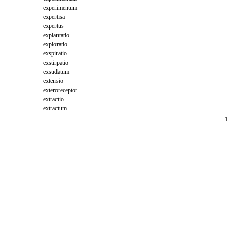
experimentum
expertisa
expertus
explantatio
exploratio
exspiratio
exstirpatio
exsudatum
extensio
exteroreceptor
extractio
extractum
1