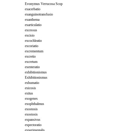
Evonymus Verrucosa Scop
exacerbatio
exanguinotransfusio
exanthema
exarticulatio
excessus
excisio
excochleatio
excoriatio
excrementum
excretio
excretum
exenteratio
exhibitionismus
Exhibitionismus
exhumatio
exicosis
exitus
exogenes
exophthalmus
exostosis
exostosis
expansivus
expectoratio
experimentalis