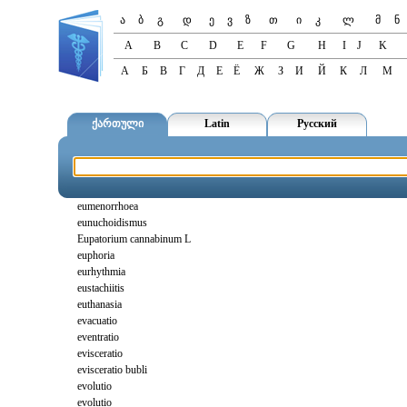
ა
ბ
გ
დ
ე
ვ
ზ
თ
ი
კ
ლ
მ
ნ
A
B
C
D
E
F
G
H
I
J
K
А
Б
В
Г
Д
Е
Ё
Ж
З
И
Й
К
Л
М
ქართული
Latin
Русский
eumenorrhoea
eunuchoidismus
Eupatorium cannabinum L
euphoria
eurhythmia
eustachiitis
euthanasia
evacuatio
eventratio
evisceratio
evisceratio bubli
evolutio
evolutio