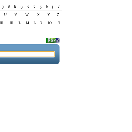
ყ
შ
ჩ
ც
ძ
წ
ჭ
ხ
ჯ
ჰ
U
V
W
X
Y
Z
Ш
Щ
Ъ
Ы
Ь
Э
Ю
Я