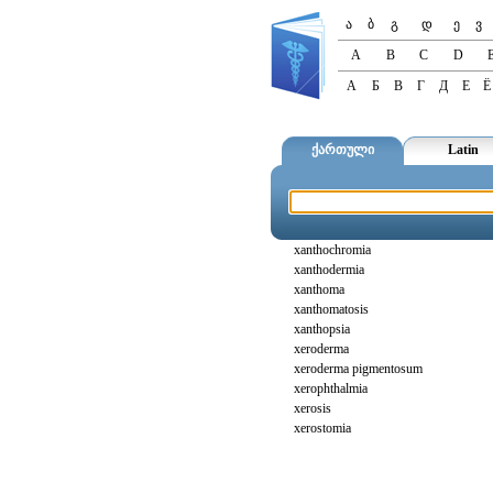
ა
ბ
გ
დ
ე
ვ
A
B
C
D
А
Б
В
Г
Д
Е
Ё
ქართული
Latin
xanthochromia
xanthodermia
xanthoma
xanthomatosis
xanthopsia
xeroderma
xeroderma pigmentosum
xerophthalmia
xerosis
xerostomia