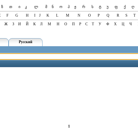
ზ
თ
ი
კ
ლ
მ
ნ
ო
პ
ჟ
რ
ს
ტ
უ
ფ
ქ
ღ
E
F
G
H
I
J
K
L
M
N
O
P
Q
R
S
T
Ж
З
И
Й
К
Л
М
Н
О
П
Р
С
Т
У
Ф
Х
Ц
Ч
Русский
1