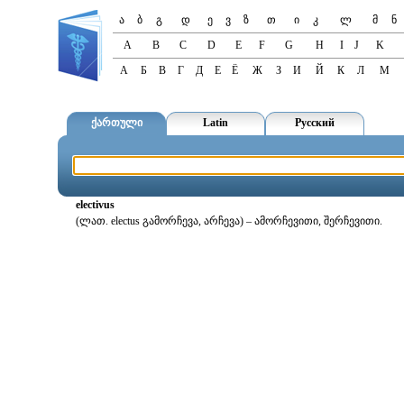
ა
ბ
გ
დ
ე
ვ
ზ
თ
ი
კ
ლ
მ
ნ
A
B
C
D
E
F
G
H
I
J
K
А
Б
В
Г
Д
Е
Ё
Ж
З
И
Й
К
Л
М
ქართული
Latin
Русский
electivus
(ლათ. electus გამორჩევა, არჩევა) – ამორჩევითი, შერჩევითი.