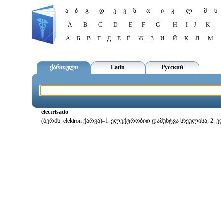
ა
ბ
გ
დ
ე
ვ
ზ
თ
ი
კ
ლ
მ
ნ
A
B
C
D
E
F
G
H
I
J
K
А
Б
В
Г
Д
Е
Ё
Ж
З
И
Й
К
Л
М
ქართული
Latin
Русский
electrisatio
(ბერძნ. elektron ქარვა)–1. ელექტრობით დამუხტვა სხეულისა; 2