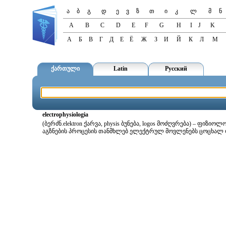
ა
ბ
გ
დ
ე
ვ
ზ
თ
ი
კ
ლ
მ
ნ
A
B
C
D
E
F
G
H
I
J
K
А
Б
В
Г
Д
Е
Ё
Ж
З
И
Й
К
Л
М
ქართული
Latin
Русский
electrophysiologia
(ბერძნ.elektron ქარვა, physis ბუნება, logos მოძღვრება) – ფ
აგზნების პროცესის თანმხლებ ელექტრულ მოვლენებს ცოცხალ 