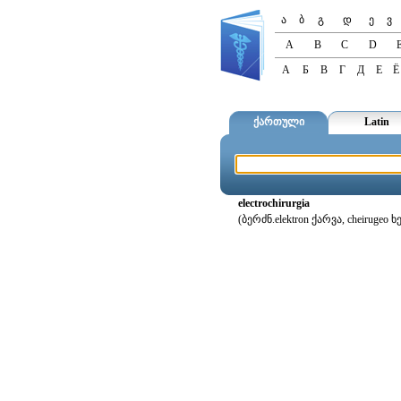
ა
ბ
გ
დ
ე
ვ
A
B
C
D
А
Б
В
Г
Д
Е
Ё
ქართული
Latin
electrochirurgia
(ბერძნ.elektron ქარვა, cheiru