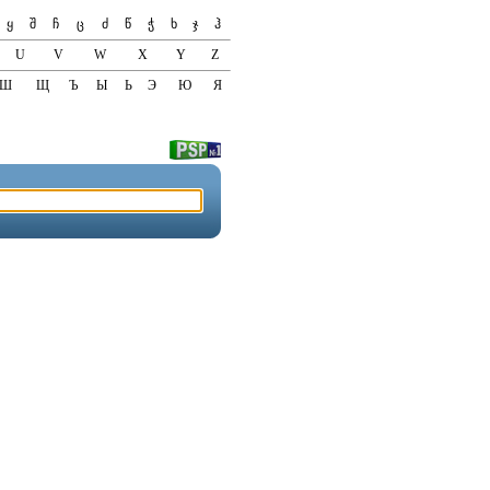
ყ
შ
ჩ
ც
ძ
წ
ჭ
ხ
ჯ
ჰ
U
V
W
X
Y
Z
Ш
Щ
Ъ
Ы
Ь
Э
Ю
Я