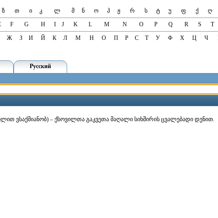
ზ
თ
ი
კ
ლ
მ
ნ
ო
პ
ჟ
რ
ს
ტ
უ
ფ
ქ
ღ
E
F
G
H
I
J
K
L
M
N
O
P
Q
R
S
T
Ж
З
И
Й
К
Л
М
Н
О
П
Р
С
Т
У
Ф
Х
Ц
Ч
Русский
geo ხელით ვსაქმიანობ) – ქსოვილთა გაკვეთა მაღალი სიხშირის ცვალებადი დენით.