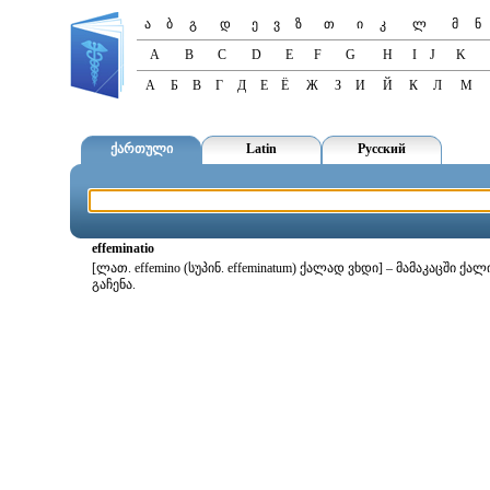
ა
ბ
გ
დ
ე
ვ
ზ
თ
ი
კ
ლ
მ
ნ
A
B
C
D
E
F
G
H
I
J
K
А
Б
В
Г
Д
Е
Ё
Ж
З
И
Й
К
Л
М
ქართული
Latin
Русский
effeminatio
[ლათ. effemino (სუპინ. effeminatum) ქალად ვხდი] – მამაკაცში 
გაჩენა.