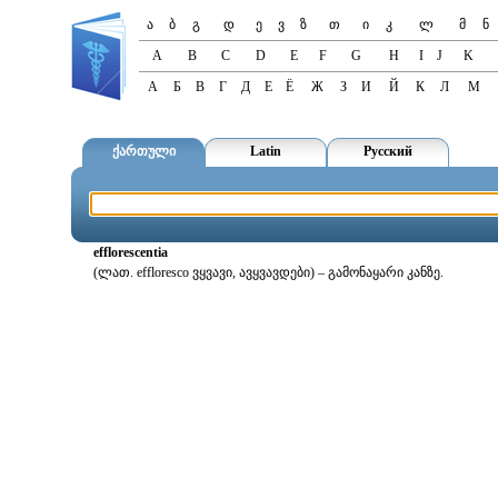
ა
ბ
გ
დ
ე
ვ
ზ
თ
ი
კ
ლ
მ
ნ
A
B
C
D
E
F
G
H
I
J
K
А
Б
В
Г
Д
Е
Ё
Ж
З
И
Й
К
Л
М
ქართული
Latin
Русский
efflorescentia
(ლათ. effloresco ვყვავი, ავყვავდები) – გამონაყარი კანზე.