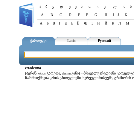
ა
ბ
გ
დ
ე
ვ
ზ
თ
ი
კ
ლ
მ
ნ
A
B
C
D
E
F
G
H
I
J
K
А
Б
В
Г
Д
Е
Ё
Ж
З
И
Й
К
Л
М
ქართული
Latin
Русский
ectoderma
(ბერძნ. ektos გარეთა, derma კანი) – მრავალუჯრედიანი ცხოვე
წარმოიქმნება კანის ეპითელიუმი, ნერვული სისტემა, გრძნობის 