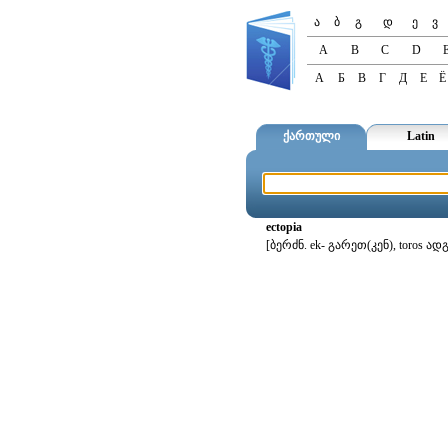
ა
ბ
გ
დ
ე
ვ
A
B
C
D
А
Б
В
Г
Д
Е
Ё
ქართული
Latin
ectopia
[ბერძნ. ek- გარეთ(კენ), toro