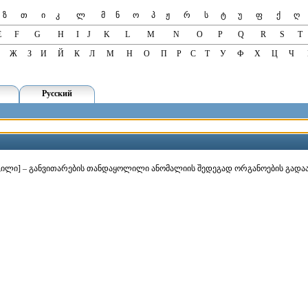
ზ
თ
ი
კ
ლ
მ
ნ
ო
პ
ჟ
რ
ს
ტ
უ
ფ
ქ
ღ
E
F
G
H
I
J
K
L
M
N
O
P
Q
R
S
T
Ж
З
И
Й
К
Л
М
Н
О
П
Р
С
Т
У
Ф
Х
Ц
Ч
Русский
s ადგილი] – განვითარების თანდაყოლილი ანომალიის შედეგად ორგანოების გად