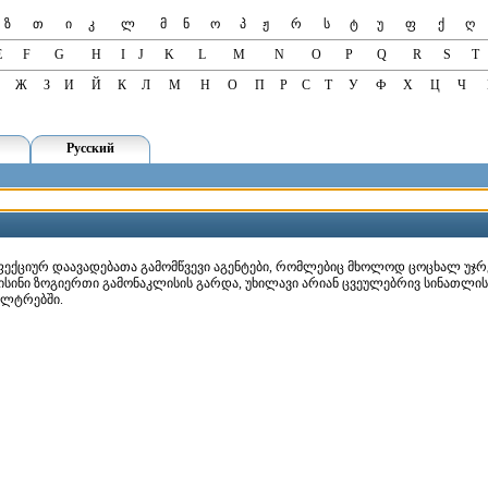
ზ
თ
ი
კ
ლ
მ
ნ
ო
პ
ჟ
რ
ს
ტ
უ
ფ
ქ
ღ
E
F
G
H
I
J
K
L
M
N
O
P
Q
R
S
T
Ж
З
И
Й
К
Л
М
Н
О
П
Р
С
Т
У
Ф
Х
Ц
Ч
Русский
 ინფექციურ დაავადებათა გამომწვევი აგენტები, რომლებიც მხოლოდ ცოცხალ უჯ
მ ისინი ზოგიერთი გამონაკლისის გარდა, უხილავი არიან ცვეულებრივ სინათლ
ილტრებში.