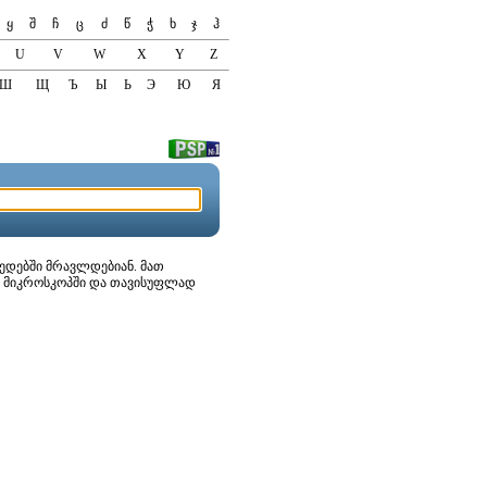
ყ
შ
ჩ
ც
ძ
წ
ჭ
ხ
ჯ
ჰ
U
V
W
X
Y
Z
Ш
Щ
Ъ
Ы
Ь
Э
Ю
Я
რედებში მრავლდებიან. მათ
ის მიკროსკოპში და თავისუფლად