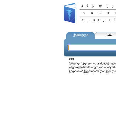
ა
ბ
გ
დ
ე
ვ
A
B
C
D
А
Б
В
Г
Д
Е
Ё
ქართული
Latin
vira
(მრავლ.),(ლათ. virus შხამი)–
უმცირესი ზომა აქვთ და ამიტო
გადიან ბაქტერიების დამჭერ ფ