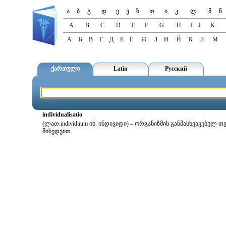
ა
ბ
გ
დ
ე
ვ
ზ
თ
ი
კ
ლ
მ
ნ
A
B
C
D
E
F
G
H
I
J
K
А
Б
В
Г
Д
Е
Ё
Ж
З
И
Й
К
Л
М
ქართული
Latin
Русский
individualisatio
(ლათ.individuum იხ. ინდივიდი) – ორგანიზმის განმასხვავებელ
მიხედვით.