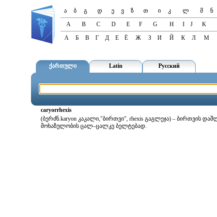
ა
ბ
გ
დ
ე
ვ
ზ
თ
ი
კ
ლ
მ
ნ
A
B
C
D
E
F
G
H
I
J
K
А
Б
В
Г
Д
Е
Ё
Ж
З
И
Й
К
Л
М
ქართული
Latin
Русский
caryorrhexis
(ბერძნ.karyon კაკალი,"ბირთვი", rhexis გაგლეჯა) – ბირთვის
მოხაზულობის ცალ–ცალკე ბელტებად.