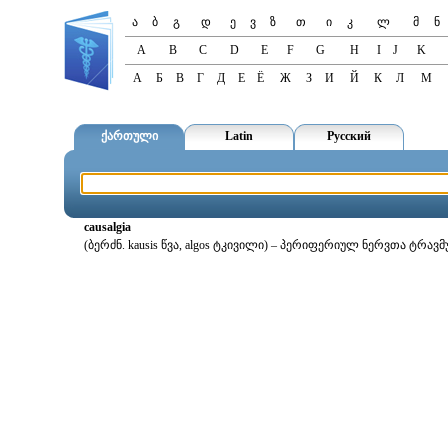
ა
ბ
გ
დ
ე
ვ
ზ
თ
ი
კ
ლ
მ
ნ
A
B
C
D
E
F
G
H
I
J
K
А
Б
В
Г
Д
Е
Ё
Ж
З
И
Й
К
Л
М
ქართული
Latin
Русский
causalgia
(ბერძნ. kausis წვა, algos ტკივილი) – პერიფერიულ ნერვთა ტრავმ