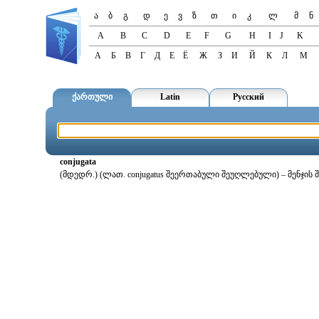
ა
ბ
გ
დ
ე
ვ
ზ
თ
ი
კ
ლ
მ
ნ
A
B
C
D
E
F
G
H
I
J
K
А
Б
В
Г
Д
Е
Ё
Ж
З
И
Й
К
Л
М
ქართული
Latin
Русский
conjugata
(მდედრ.) (ლათ. conjugatus შეერთაბული შეუღლებული) – მენჯის 