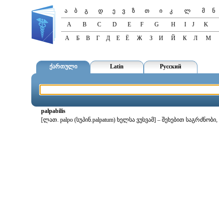
ა
ბ
გ
დ
ე
ვ
ზ
თ
ი
კ
ლ
მ
ნ
A
B
C
D
E
F
G
H
I
J
K
А
Б
В
Г
Д
Е
Ё
Ж
З
И
Й
К
Л
М
ქართული
Latin
Русский
palpabilis
[ლათ. palpo (სუპინ.palpatum) ხელსა ვუსვამ] – შეხებით საგრძნობი