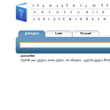
ა
ბ
გ
დ
ე
ვ
ზ
თ
ი
კ
ლ
მ
ნ
A
B
C
D
E
F
G
H
I
J
K
А
Б
В
Г
Д
Е
Ё
Ж
З
И
Й
К
Л
М
ქართული
Latin
Русский
pancarditis
(ბერძნ. pan- ყველა, kardis გული, -itis ანთება) – გულის ყველა შ