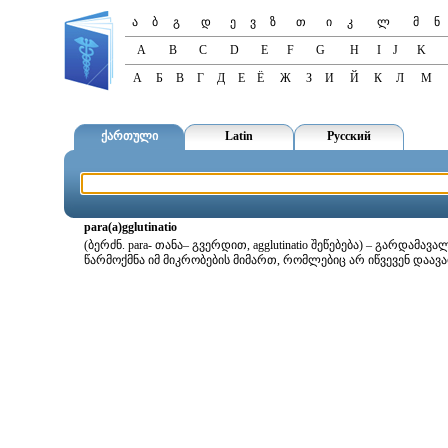
ა
ბ
გ
დ
ე
ვ
ზ
თ
ი
კ
ლ
მ
ნ
A
B
C
D
E
F
G
H
I
J
K
А
Б
В
Г
Д
Е
Ё
Ж
З
И
Й
К
Л
М
ქართული
Latin
Русский
para(a)gglutinatio
(ბერძნ. para- თანა– გვერდით, agglutinatio შეწებება) – გარდა
წარმოქმნა იმ მიკრობების მიმართ, რომლებიც არ იწვევენ დაავა