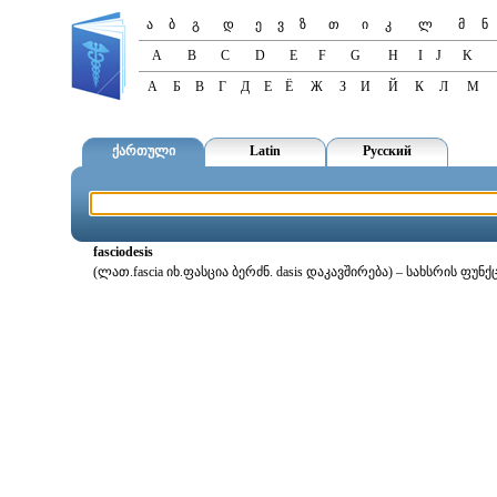
ა
ბ
გ
დ
ე
ვ
ზ
თ
ი
კ
ლ
მ
ნ
A
B
C
D
E
F
G
H
I
J
K
А
Б
В
Г
Д
Е
Ё
Ж
З
И
Й
К
Л
М
ქართული
Latin
Русский
fasciodesis
(ლათ.fascia იხ.ფასცია ბერძნ. dasis დაკავშირება) – სახსრის ფუ