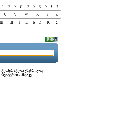
ყ
შ
ჩ
ც
ძ
წ
ჭ
ხ
ჯ
ჰ
U
V
W
X
Y
Z
Ш
Щ
Ъ
Ы
Ь
Э
Ю
Я
როცა ტემპერატურა უწესრიგოდ
იზენტერიის, მწვავე