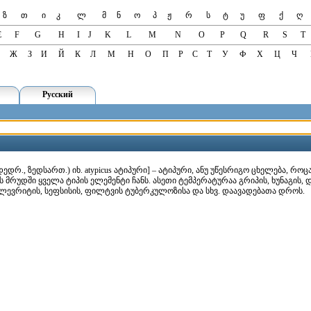
ზ
თ
ი
კ
ლ
მ
ნ
ო
პ
ჟ
რ
ს
ტ
უ
ფ
ქ
ღ
E
F
G
H
I
J
K
L
M
N
O
P
Q
R
S
T
Ж
З
И
Й
К
Л
М
Н
О
П
Р
С
Т
У
Ф
Х
Ц
Ч
Русский
 (მდედრ., ზედსართ.) იხ. atypicus ატიპური] – ატიპური, ანუ უწესრიგო ცხელება, 
მრუდში ყველა ტიპის ელემენტი ჩანს. ასეთი ტემპერატურაა გრიპის, ხუნაგის, დ
პლევრიტის, სეფსისის, ფილტვის ტუბერკულოზისა და სხვ. დაავადებათა დროს.