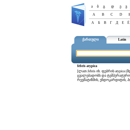
ა
ბ
გ
დ
ე
ვ
A
B
C
D
А
Б
В
Г
Д
Е
Ё
ქართული
Latin
febris atypica
[ლათ.febris იხ. ფებრის atypica
ცვალებადობს და ტემპერატურის 
რევმატიზმის, ენდოკარდიტის, 