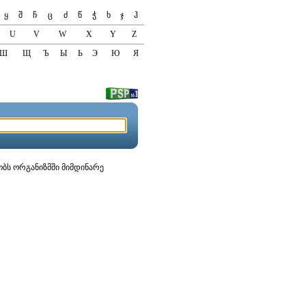
ყ
შ
ჩ
ც
ძ
წ
ჭ
ხ
ჯ
ჰ
U
V
W
X
Y
Z
Ш
Щ
Ъ
Ы
Ь
Э
Ю
Я
ობს ორგანიზმში მიმდინარე