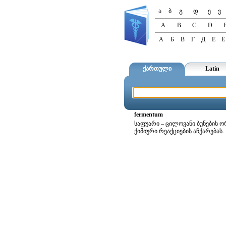
ა
ბ
გ
დ
ე
ვ
A
B
C
D
А
Б
В
Г
Д
Е
Ё
ქართული
Latin
fermentum
საფუარი – ცილოვანი ბუნების 
ქიმიური რეაქციების აჩქარებას.