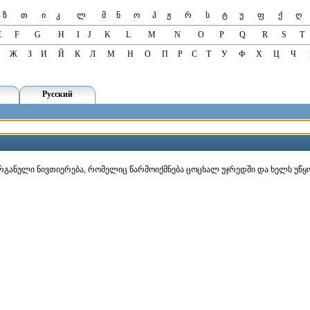
ზ
თ
ი
კ
ლ
მ
ნ
ო
პ
ჟ
რ
ს
ტ
უ
ფ
ქ
ღ
E
F
G
H
I
J
K
L
M
N
O
P
Q
R
S
T
Ж
З
И
Й
К
Л
М
Н
О
П
Р
С
Т
У
Ф
Х
Ц
Ч
Русский
ორგანული ნივთიერება, რომელიც წარმოიქმნება ცოცხალ უჯრედში და ხელს უწყ