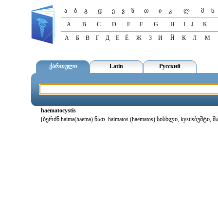
ა
ბ
გ
დ
ე
ვ
ზ
თ
ი
კ
ლ
მ
ნ
A
B
C
D
E
F
G
H
I
J
K
А
Б
В
Г
Д
Е
Ё
Ж
З
И
Й
К
Л
М
ქართული
Latin
Русский
haematocystis
[ბერძნ.haima(haema) ნათ. haimatos (haematos) სისხლი, kystisბუშტი