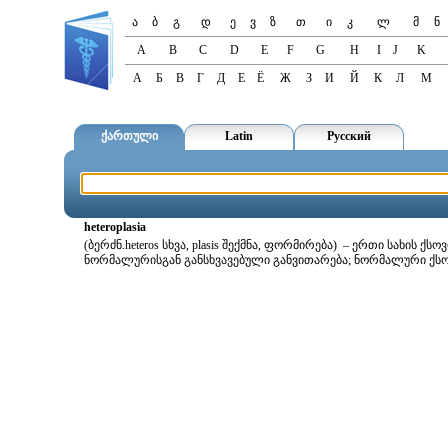
ა
ბ
გ
დ
ე
ვ
ზ
თ
ი
კ
ლ
მ
ნ
A
B
C
D
E
F
G
H
I
J
K
А
Б
В
Г
Д
Е
Ё
Ж
З
И
Й
К
Л
М
ქართული
Latin
Русский
heteroplasia
(ბერძნ.heteros სხვა, plasis შექმნა, ფორმირება) – ერთი სახის 
ნორმალურისგან განსხვავებული განვითარება; ნორმალური ქ