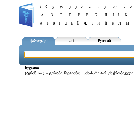
ა
ბ
გ
დ
ე
ვ
ზ
თ
ი
კ
ლ
მ
ნ
A
B
C
D
E
F
G
H
I
J
K
А
Б
В
Г
Д
Е
Ё
Ж
З
И
Й
К
Л
М
ქართული
Latin
Русский
hygroma
(ბერძნ. hygros ტენიანი, ნესტიანი) – სასახსრე პარკის ქრონიკუ