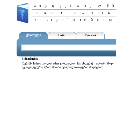
ა
ბ
გ
დ
ე
ვ
ზ
თ
ი
კ
ლ
მ
ნ
A
B
C
D
E
F
G
H
I
J
K
А
Б
В
Г
Д
Е
Ё
Ж
З
И
Й
К
Л
М
ქართული
Latin
Русский
hidradenitis
(ბერძნ. hidros ოფლი, aden ჯირკვალი, -itis ანთება) – აპოკრი
ჰემატოგენური გზით მათში სტაფილოკოკების შეღწევით.