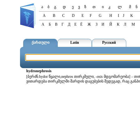
ა
ბ
გ
დ
ე
ვ
ზ
თ
ი
კ
ლ
მ
ნ
A
B
C
D
E
F
G
H
I
J
K
А
Б
В
Г
Д
Е
Ё
Ж
З
И
Й
К
Л
М
ქართული
Latin
Русский
hydronephrosis
[ბერძნ.hydor წყალი,nephros თირკმელი, -osis მდგომარეობა] –
ვითარდება თირკმელში შარდის დაგუბების შედეგად, რაც განპ