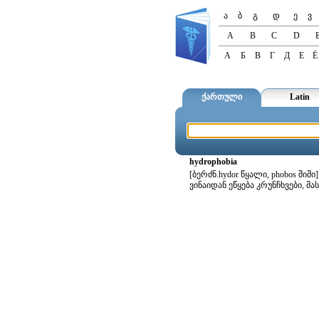
ა
ბ
გ
დ
ე
ვ
A
B
C
D
А
Б
В
Г
Д
Е
Ё
ქართული
Latin
hydrophobia
[ბერძნ.hydor წყალი, phobos ში
ვინაიდან ეწყება კრუნჩხვები, მა