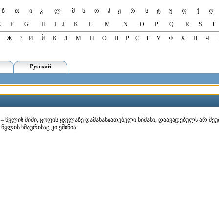
ზ
თ
ი
კ
ლ
მ
ნ
ო
პ
ჟ
რ
ს
ტ
უ
ფ
ქ
ღ
E
F
G
H
I
J
K
L
M
N
O
P
Q
R
S
T
Ж
З
И
Й
К
Л
М
Н
О
П
Р
С
Т
У
Ф
Х
Ц
Ч
Русский
ში] – წყლის შიში, ცოფის ყველაზე დამახასიათებელი ნიშანი, დაავადებულს არ შ
ს წყლის ხმაურისაც კი ეშინია.