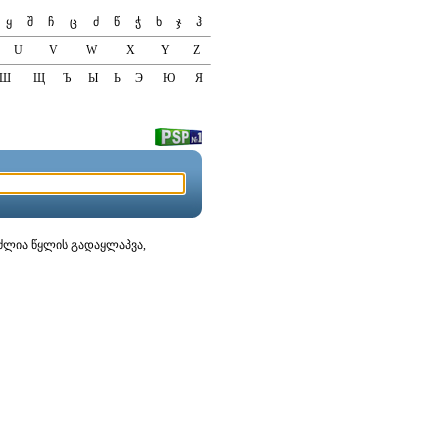
ყ
შ
ჩ
ც
ძ
წ
ჭ
ხ
ჯ
ჰ
U
V
W
X
Y
Z
Ш
Щ
Ъ
Ы
Ь
Э
Ю
Я
ეუძლია წყლის გადაყლაპვა,