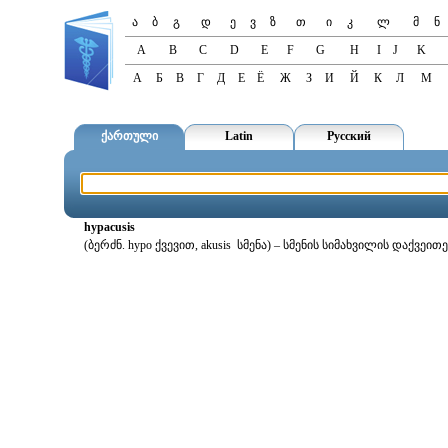
ა
ბ
გ
დ
ე
ვ
ზ
თ
ი
კ
ლ
მ
ნ
A
B
C
D
E
F
G
H
I
J
K
А
Б
В
Г
Д
Е
Ё
Ж
З
И
Й
К
Л
М
ქართული
Latin
Русский
hypacusis
(ბერძნ. hypo ქვევით, akusis სმენა) – სმენის სიმახვილის დაქვეი