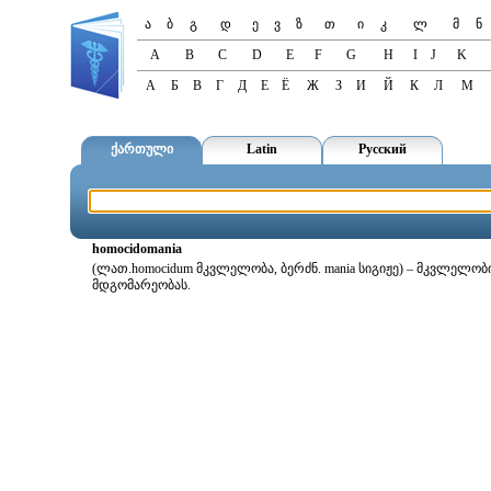
ა
ბ
გ
დ
ე
ვ
ზ
თ
ი
კ
ლ
მ
ნ
A
B
C
D
E
F
G
H
I
J
K
А
Б
В
Г
Д
Е
Ё
Ж
З
И
Й
К
Л
М
ქართული
Latin
Русский
homocidomania
(ლათ.homocidum მკვლელობა, ბერძნ. mania სიგიჟე) – მკვლელო
მდგომარეობას.