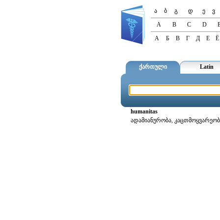
ა
ბ
გ
დ
ე
ვ
A
B
C
D
А
Б
В
Г
Д
Е
Ё
ქართული
Latin
humanitas
ადამიანურობა, კაცთმოყვარეობ