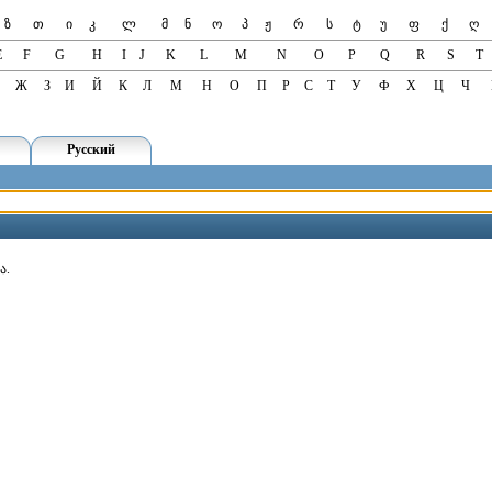
ზ
თ
ი
კ
ლ
მ
ნ
ო
პ
ჟ
რ
ს
ტ
უ
ფ
ქ
ღ
E
F
G
H
I
J
K
L
M
N
O
P
Q
R
S
T
Ж
З
И
Й
К
Л
М
Н
О
П
Р
С
Т
У
Ф
Х
Ц
Ч
Русский
ა.