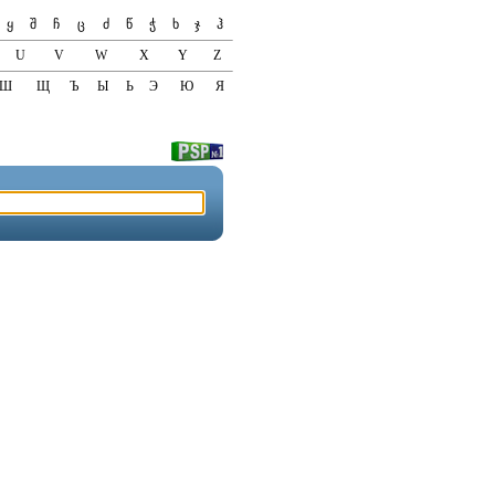
ყ
შ
ჩ
ც
ძ
წ
ჭ
ხ
ჯ
ჰ
U
V
W
X
Y
Z
Ш
Щ
Ъ
Ы
Ь
Э
Ю
Я