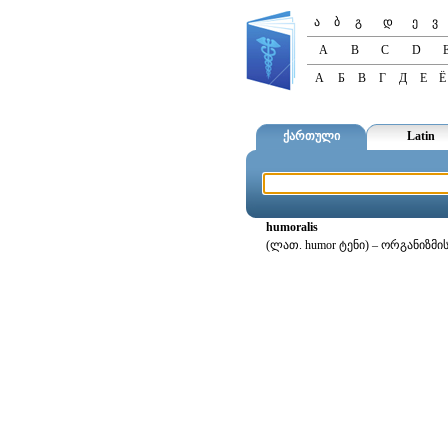
ა
ბ
გ
დ
ე
ვ
A
B
C
D
А
Б
В
Г
Д
Е
Ё
ქართული
Latin
humoralis
(ლათ. humor ტენი) – ორგანიზმ