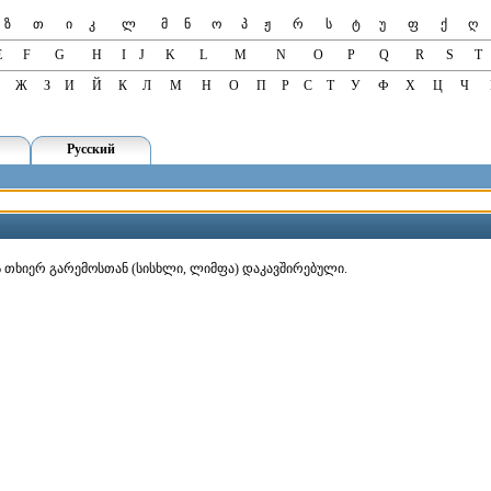
ზ
თ
ი
კ
ლ
მ
ნ
ო
პ
ჟ
რ
ს
ტ
უ
ფ
ქ
ღ
E
F
G
H
I
J
K
L
M
N
O
P
Q
R
S
T
Ж
З
И
Й
К
Л
М
Н
О
П
Р
С
Т
У
Ф
Х
Ц
Ч
Русский
ის თხიერ გარემოსთან (სისხლი, ლიმფა) დაკავშირებული.