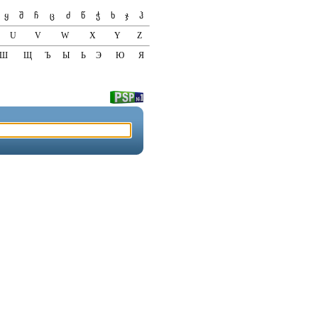
ყ
შ
ჩ
ც
ძ
წ
ჭ
ხ
ჯ
ჰ
U
V
W
X
Y
Z
Ш
Щ
Ъ
Ы
Ь
Э
Ю
Я