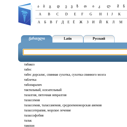
ა
ბ
გ
დ
ე
ვ
ზ
თ
ი
კ
ლ
მ
ნ
A
B
C
D
E
F
G
H
I
J
K
А
Б
В
Г
Д
Е
Ё
Ж
З
И
Й
К
Л
М
ქართული
Latin
Русский
табакоз
табес
табес дорсалис, спинная сухотка, сухотка спинного мозга
таблетка
табопаралич
тактильный, осязательный
талалгия, пяточная невралгия
талассемия
талассемия, талассанемия, средиземноморская анемия
талассотерапия, морское лечение
талассофобия
тальк
тампон