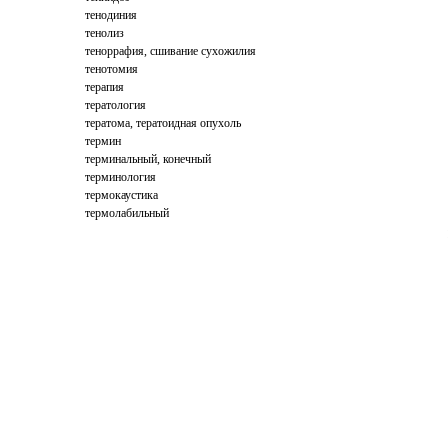
тенодиния
тенолиз
теноррафия, сшивание сухожилия
тенотомия
терапия
тератология
тератома, тератоидная опухоль
термин
терминальный, конечный
терминология
термокаустика
термолабильный