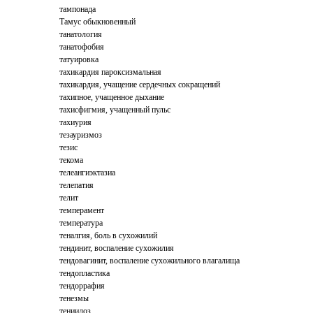
тампонада
Тамус обыкновенный
танатология
танатофобия
татуировка
тахикардия пароксизмальная
тахикардия, учащение сердечных сокращений
тахипное, учащенное дыхание
тахисфигмия, учащенный пульс
тахиурия
тезауризмоз
тезис
текома
телеангиэктазиа
телепатия
телит
темперамент
температура
теналгия, боль в сухожилий
тендинит, воспаление сухожилия
тендовагинит, воспаление сухожильного влагалища
тендопластика
тендоррафия
тенезмы
тениидоз